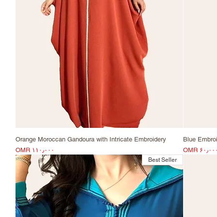
Orange Moroccan Gandoura with Intricate Embroidery
Blue Embro
Price
Pric
OMR ۱۱۰٫۰۰۰
OMR ۶۰٫۰۰
Best Seller