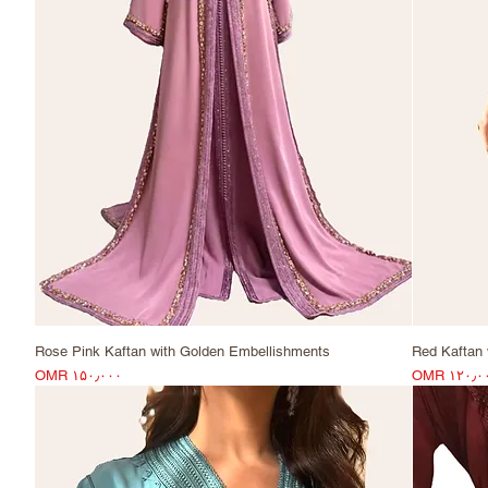
Rose Pink Kaftan with Golden Embellishments
Red Kaftan 
Price
Pri
OMR ۱۵۰٫۰۰۰
OMR ۱۲۰٫۰